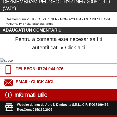
DEZMEMBRAM PEUGEOT PARTNER 2006 1.9 D
(WJY)
Dezmembram PEUGEOT PARTNER - MONOVOLUM - 1.9 D DIESEL Cod
motor: WJY an de fabricatie 2006 .
ADAUGATI UN COMENTARIU
Pentru a comenta este necesar sa fiti
autentificat.
» Click aici
TELEFON:
0724 044 976
EMAIL:
CLICK AICI
Informatii utile
Website detinut de Auto N Dimbovita S.R.L., CIF: RO17199456,
Reg.Com: J15/139/2005