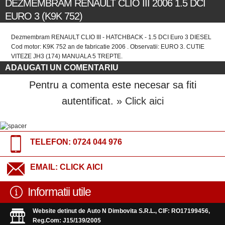
DEZMEMBRAM RENAULT CLIO III 2006 1.5 DCI
EURO 3 (K9K 752)
Dezmembram RENAULT CLIO III - HATCHBACK - 1.5 DCI Euro 3 DIESEL
Cod motor: K9K 752 an de fabricatie 2006 . Observatii: EURO 3. CUTIE
VITEZE JH3 (174) MANUALA 5 TREPTE.
ADAUGATI UN COMENTARIU
Pentru a comenta este necesar sa fiti
autentificat.
» Click aici
TELEFON:
0724 044 976
EMAIL:
CLICK AICI
Informatii utile
Website detinut de Auto N Dimbovita S.R.L., CIF: RO17199456,
Reg.Com: J15/139/2005