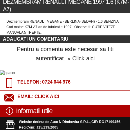
DEZMEMBRAM RENAULT MEGANE 1997 1.6 (K7M-
A7)
Dezmembram RENAULT MEGANE - BERLINA (SEDAN) - 1.6 BENZINA
Cod motor: K7M-A7 an de fabricatie 1997 . Observatii: CUTIE VITEZE
MANUALA 5 TREPTE.
ADAUGATI UN COMENTARIU
Pentru a comenta este necesar sa fiti
autentificat.
» Click aici
TELEFON:
0724 044 976
EMAIL:
CLICK AICI
Informatii utile
Website detinut de Auto N Dimbovita S.R.L., CIF: RO17199456,
Reg.Com: J15/139/2005