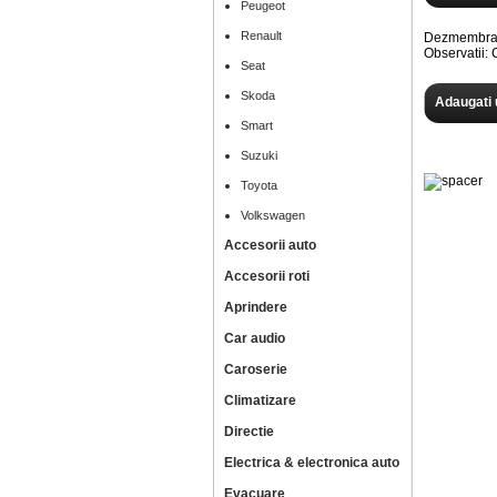
Peugeot
Renault
Dezmembram
Observatii
Seat
Skoda
Adaugati 
Smart
Suzuki
Toyota
Volkswagen
Accesorii auto
Accesorii roti
Aprindere
Car audio
Caroserie
Climatizare
Directie
Electrica & electronica auto
Evacuare