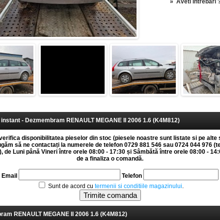
»
Aveti intrebari 
instant - Dezmembram RENAULT MEGANE II 2006 1.6 (K4M812)
erifica disponibilitatea pieselor din stoc (piesele noastre sunt listate si pe alte 
rugăm să ne contactați la numerele de telefon 0729 881 546 sau 0724 044 976 (t
 de Luni până Vineri între orele 08:00 - 17:30 și Sâmbătă între orele 08:00 - 14:0
de a finaliza o comandă.
Email
Telefon
Sunt de acord cu
termenii si conditiile magazinului
.
am RENAULT MEGANE II 2006 1.6 (K4M812)