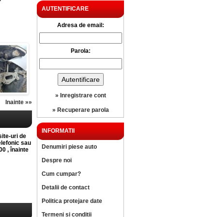
?
AUTENTIFICARE
Adresa de email:
Parola:
» Inregistrare cont
Inainte »»
» Recuperare parola
INFORMATII
site-uri de
elefonic sau
Denumiri piese auto
0 , înainte
Despre noi
Cum cumpar?
Detalii de contact
Politica protejare date
Termeni si conditii