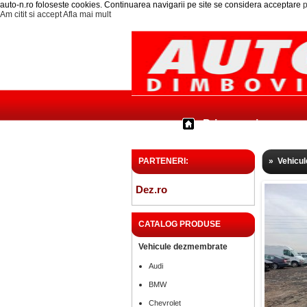
auto-n.ro foloseste cookies. Continuarea navigarii pe site se considera acceptare
p
Am citit si accept
Afla mai mult
Prima pagina
PARTENERI:
»
Vehicu
Dez.ro
CATALOG PRODUSE
Vehicule dezmembrate
Audi
BMW
Chevrolet