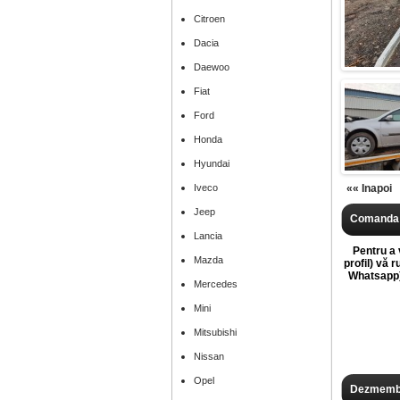
Citroen
Dacia
Daewoo
Fiat
Ford
Honda
Hyundai
Iveco
«« Inapoi
Jeep
Comanda 
Lancia
Pentru a v
Mazda
profil) vă 
Whatsapp),
Mercedes
Mini
Mitsubishi
Nissan
Opel
Dezmembr