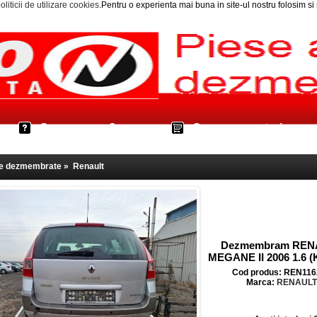
oliticii de utilizare cookies
.Pentru o experienta mai buna in site-ul nostru folosim s
Cum cumpar?
Cos cumparaturi
le dezmembrate
»
Renault
Dezmembram REN
MEGANE II 2006 1.6 
Cod produs: REN116
Marca:
RENAULT