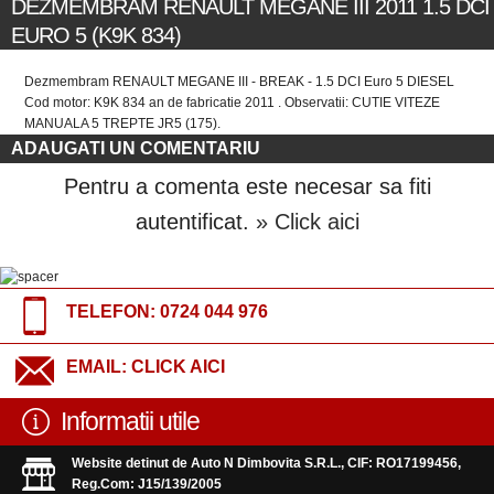
DEZMEMBRAM RENAULT MEGANE III 2011 1.5 DCI
EURO 5 (K9K 834)
Dezmembram RENAULT MEGANE III - BREAK - 1.5 DCI Euro 5 DIESEL
Cod motor: K9K 834 an de fabricatie 2011 . Observatii: CUTIE VITEZE
MANUALA 5 TREPTE JR5 (175).
ADAUGATI UN COMENTARIU
Pentru a comenta este necesar sa fiti
autentificat.
» Click aici
TELEFON:
0724 044 976
EMAIL:
CLICK AICI
Informatii utile
Website detinut de Auto N Dimbovita S.R.L., CIF: RO17199456,
Reg.Com: J15/139/2005