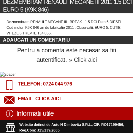
DEZMEMBRAM RENAULT MEGANE III 2011 1.5 DCI
EURO 5 (K9K 846)
Dezmembram RENAULT MEGANE III - BREAK - 1.5 DCI Euro 5 DIESEL
Cod motor: K9K 846 an de fabricatie 2011 . Observatii: EURO 5. CUTIE
VITEZE 6 TREPTE TL4 056.
ADAUGATI UN COMENTARIU
Pentru a comenta este necesar sa fiti
autentificat.
» Click aici
TELEFON:
0724 044 976
EMAIL:
CLICK AICI
Informatii utile
Website detinut de Auto N Dimbovita S.R.L., CIF: RO17199456,
Reg.Com: J15/139/2005