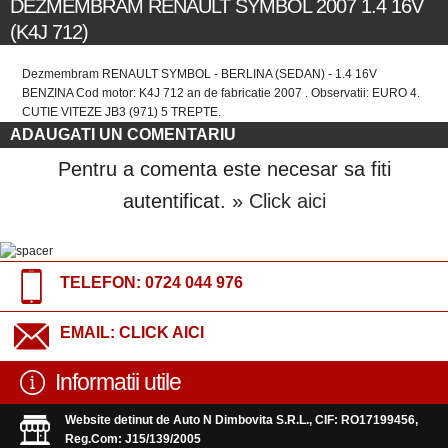
DEZMEMBRAM RENAULT SYMBOL 2007 1.4 16V
(K4J 712)
Dezmembram RENAULT SYMBOL - BERLINA (SEDAN) - 1.4 16V
BENZINA Cod motor: K4J 712 an de fabricatie 2007 . Observatii: EURO 4.
CUTIE VITEZE JB3 (971) 5 TREPTE.
ADAUGATI UN COMENTARIU
Pentru a comenta este necesar sa fiti
autentificat.
» Click aici
TELEFON:
0724 044 976
EMAIL:
CLICK AICI
Informatii utile
Website detinut de Auto N Dimbovita S.R.L., CIF: RO17199456,
Reg.Com: J15/139/2005