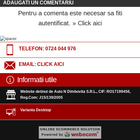
ADAUGATI UN COMENTARIU
Pentru a comenta este necesar sa fiti
autentificat.
» Click aici
TELEFON:
0724 044 976
EMAIL:
CLICK AICI
Informatii utile
Website detinut de Auto N Dimbovita S.R.L., CIF: RO17199456,
Reg.Com: J15/139/2005
Varianta Desktop