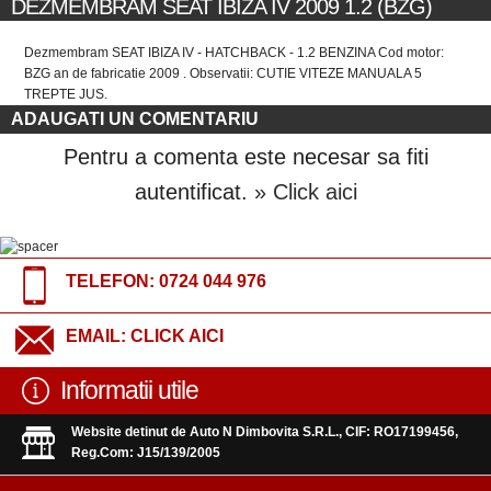
DEZMEMBRAM SEAT IBIZA IV 2009 1.2 (BZG)
Dezmembram SEAT IBIZA IV - HATCHBACK - 1.2 BENZINA Cod motor:
BZG an de fabricatie 2009 . Observatii: CUTIE VITEZE MANUALA 5
TREPTE JUS.
ADAUGATI UN COMENTARIU
Pentru a comenta este necesar sa fiti
autentificat.
» Click aici
TELEFON:
0724 044 976
EMAIL:
CLICK AICI
Informatii utile
Website detinut de Auto N Dimbovita S.R.L., CIF: RO17199456,
Reg.Com: J15/139/2005