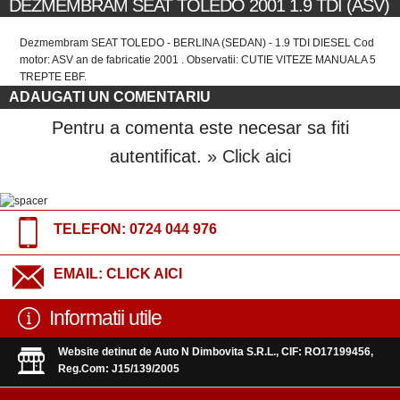
DEZMEMBRAM SEAT TOLEDO 2001 1.9 TDI (ASV)
Dezmembram SEAT TOLEDO - BERLINA (SEDAN) - 1.9 TDI DIESEL Cod
motor: ASV an de fabricatie 2001 . Observatii: CUTIE VITEZE MANUALA 5
TREPTE EBF.
ADAUGATI UN COMENTARIU
Pentru a comenta este necesar sa fiti
autentificat.
» Click aici
TELEFON:
0724 044 976
EMAIL:
CLICK AICI
Informatii utile
Website detinut de Auto N Dimbovita S.R.L., CIF: RO17199456,
Reg.Com: J15/139/2005