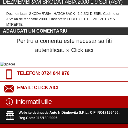
DEZMEMBRAM SKODA FABIA 2000 1.9 SDI (ASY)
Dezmembram SKODA FABIA - HATCHBACK - 1.9 SDI DIESEL Cod motor:
ASY an de fabricatie 2000 . Observatii: EURO 3. CUTIE VITEZE EYY 5
MTREPTE.
ADAUGATI UN COMENTARIU
Pentru a comenta este necesar sa fiti
autentificat.
» Click aici
TELEFON:
0724 044 976
EMAIL:
CLICK AICI
Informatii utile
Website detinut de Auto N Dimbovita S.R.L., CIF: RO17199456,
Reg.Com: J15/139/2005