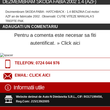
DEZMEMBRAM SKODA FABIA 2002 1.4 (AZF)
Dezmembram SKODA FABIA - HATCHBACK - 1.4 BENZINA Cod motor:
AZF an de fabricatie 2002 . Observatii: CUTIE VITEZE MANUALA 5
TREPTE FNK.
ADAUGATI UN COMENTARIU
Pentru a comenta este necesar sa fiti
autentificat.
» Click aici
TELEFON:
0724 044 976
EMAIL:
CLICK AICI
Informatii utile
Website detinut de Auto N Dimbovita S.R.L., CIF: RO17199456,
Reg.Com: J15/139/2005