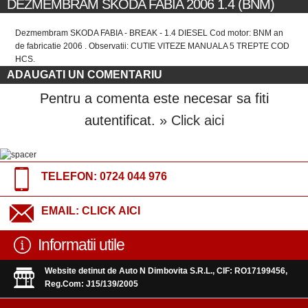
DEZMEMBRAM SKODA FABIA 2006 1.4 (BNM)
Dezmembram SKODA FABIA - BREAK - 1.4 DIESEL Cod motor: BNM an
de fabricatie 2006 . Observatii: CUTIE VITEZE MANUALA 5 TREPTE COD
HCS.
ADAUGATI UN COMENTARIU
Pentru a comenta este necesar sa fiti
autentificat.
» Click aici
TELEFON:
0724 044 976
EMAIL:
CLICK AICI
Informatii utile
Website detinut de Auto N Dimbovita S.R.L., CIF: RO17199456,
Reg.Com: J15/139/2005