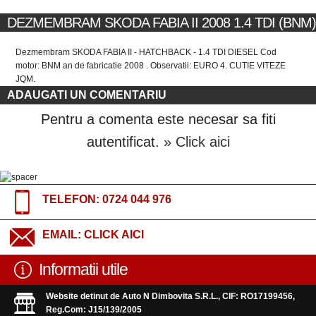
DEZMEMBRAM SKODA FABIA II 2008 1.4 TDI (BNM)
Dezmembram SKODA FABIA II - HATCHBACK - 1.4 TDI DIESEL Cod
motor: BNM an de fabricatie 2008 . Observatii: EURO 4. CUTIE VITEZE
JQM.
ADAUGATI UN COMENTARIU
Pentru a comenta este necesar sa fiti
autentificat.
» Click aici
TELEFON:
0724 044 976
EMAIL:
CLICK AICI
Informatii utile
Website detinut de Auto N Dimbovita S.R.L., CIF: RO17199456,
Reg.Com: J15/139/2005