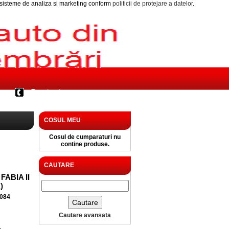
i sisteme de analiza si marketing conform
politicii de protejare a datelor
.
Contact
COSUL MEU
Cosul de cumparaturi nu
contine produse.
CAUTARE
ABIA II
)
084
Cautare avansata