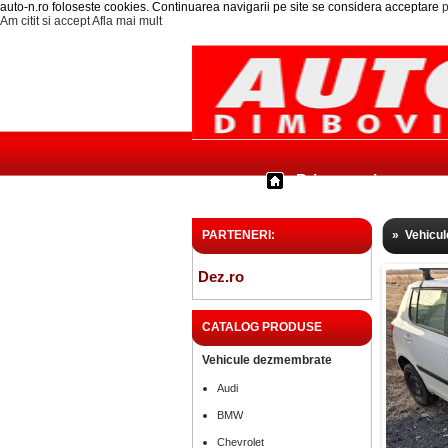
auto-n.ro foloseste cookies. Continuarea navigarii pe site se considera acceptare
p
Am citit si accept
Afla mai mult
Prima pagina
PARTENERI:
»
Vehicu
Dez.ro
CATALOG PRODUSE
Vehicule dezmembrate
Audi
BMW
Chevrolet