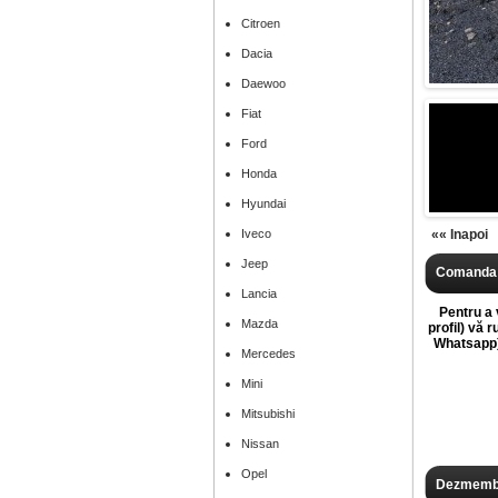
Citroen
Dacia
Daewoo
Fiat
Ford
Honda
Hyundai
Iveco
«« Inapoi
Jeep
Comanda 
Lancia
Pentru a v
Mazda
profil) vă 
Whatsapp),
Mercedes
Mini
Mitsubishi
Nissan
Opel
Dezmembr