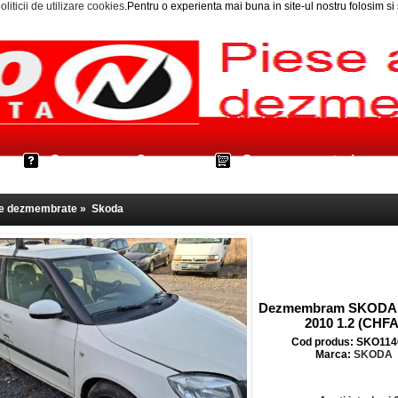
oliticii de utilizare cookies
.Pentru o experienta mai buna in site-ul nostru folosim s
Cum cumpar?
Cos cumparaturi
le dezmembrate
»
Skoda
Dezmembram SKODA F
2010 1.2 (CHFA
Cod produs: SKO114
Marca:
SKODA