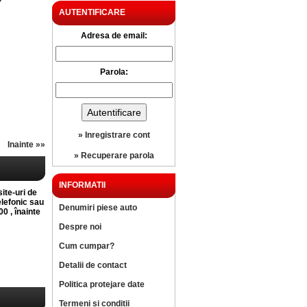
?
AUTENTIFICARE
Adresa de email:
Parola:
» Inregistrare cont
Inainte »»
» Recuperare parola
INFORMATII
site-uri de
elefonic sau
Denumiri piese auto
0 , înainte
Despre noi
Cum cumpar?
Detalii de contact
Politica protejare date
Termeni si conditii