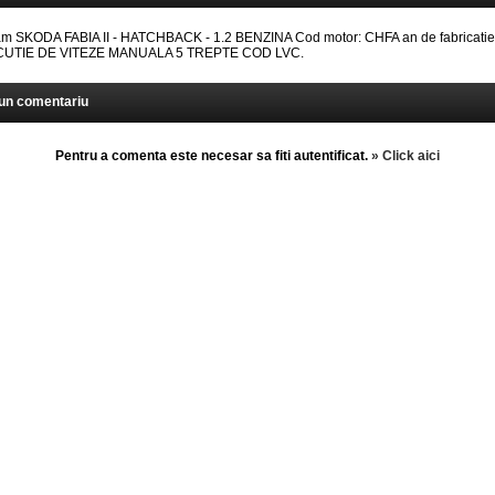
 SKODA FABIA II - HATCHBACK - 1.2 BENZINA Cod motor: CHFA an de fabricatie
: CUTIE DE VITEZE MANUALA 5 TREPTE COD LVC.
un comentariu
Pentru a comenta este necesar sa fiti autentificat.
» Click aici