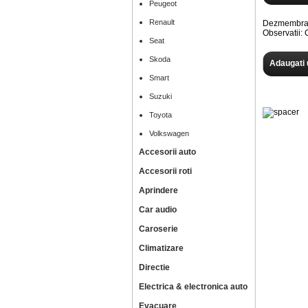
Peugeot
Renault
Dezmembram
Observatii
Seat
Skoda
Adaugati 
Smart
Suzuki
Toyota
Volkswagen
Accesorii auto
Accesorii roti
Aprindere
Car audio
Caroserie
Climatizare
Directie
Electrica & electronica auto
Evacuare