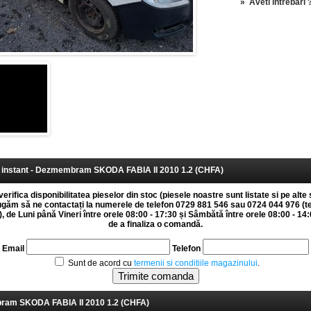
»
Aveti intrebari 
instant - Dezmembram SKODA FABIA II 2010 1.2 (CHFA)
erifica disponibilitatea pieselor din stoc (piesele noastre sunt listate si pe alte 
rugăm să ne contactați la numerele de telefon 0729 881 546 sau 0724 044 976 (t
 de Luni până Vineri între orele 08:00 - 17:30 și Sâmbătă între orele 08:00 - 14:0
de a finaliza o comandă.
Email
Telefon
Sunt de acord cu
termenii si conditiile magazinului
.
am SKODA FABIA II 2010 1.2 (CHFA)