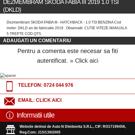
DEZMEMBRAM SKODA FABIA III 2019 1.0 TSI
(DKLD)
Dezmembram SKODA FABIA III - HATCHBACK - 1.0 TSI BENZINA Cod
motor: DKLD an de fabricatie 2019 . Observatii: CUTIE VITEZE MANUALA
5 TREPTE COD QTS.
ADAUGATI UN COMENTARIU
Pentru a comenta este necesar sa fiti
autentificat.
» Click aici
TELEFON:
0724 044 976
EMAIL:
CLICK AICI
Informatii utile
Website detinut de Auto N Dimbovita S.R.L., CIF: RO17199456,
Reg.Com: J15/139/2005