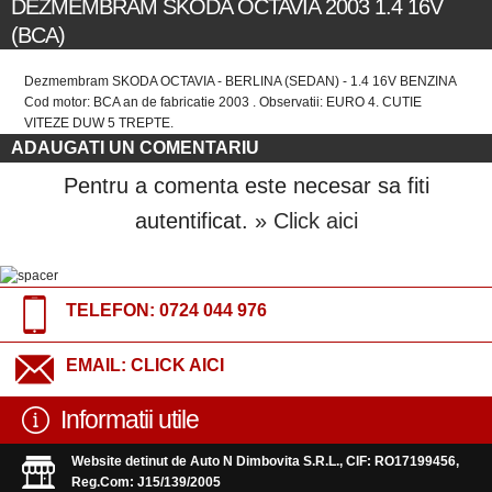
DEZMEMBRAM SKODA OCTAVIA 2003 1.4 16V
(BCA)
Dezmembram SKODA OCTAVIA - BERLINA (SEDAN) - 1.4 16V BENZINA
Cod motor: BCA an de fabricatie 2003 . Observatii: EURO 4. CUTIE
VITEZE DUW 5 TREPTE.
ADAUGATI UN COMENTARIU
Pentru a comenta este necesar sa fiti
autentificat.
» Click aici
TELEFON:
0724 044 976
EMAIL:
CLICK AICI
Informatii utile
Website detinut de Auto N Dimbovita S.R.L., CIF: RO17199456,
Reg.Com: J15/139/2005