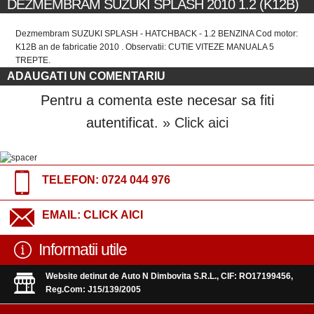
DEZMEMBRAM SUZUKI SPLASH 2010 1.2 (K12B)
Dezmembram SUZUKI SPLASH - HATCHBACK - 1.2 BENZINA Cod motor:
K12B an de fabricatie 2010 . Observatii: CUTIE VITEZE MANUALA 5
TREPTE.
ADAUGATI UN COMENTARIU
Pentru a comenta este necesar sa fiti
autentificat.
» Click aici
TELEFON:
0724 044 976
EMAIL:
CLICK AICI
Informatii utile
Website detinut de Auto N Dimbovita S.R.L., CIF: RO17199456,
Reg.Com: J15/139/2005