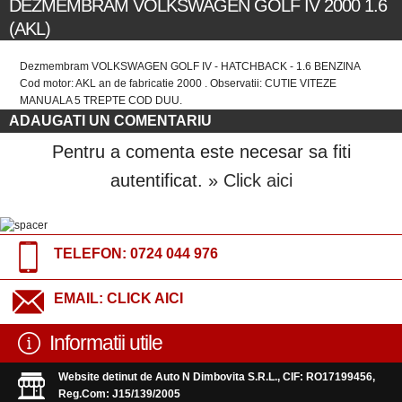
DEZMEMBRAM VOLKSWAGEN GOLF IV 2000 1.6
(AKL)
Dezmembram VOLKSWAGEN GOLF IV - HATCHBACK - 1.6 BENZINA
Cod motor: AKL an de fabricatie 2000 . Observatii: CUTIE VITEZE
MANUALA 5 TREPTE COD DUU.
ADAUGATI UN COMENTARIU
Pentru a comenta este necesar sa fiti
autentificat.
» Click aici
TELEFON:
0724 044 976
EMAIL:
CLICK AICI
Informatii utile
Website detinut de Auto N Dimbovita S.R.L., CIF: RO17199456,
Reg.Com: J15/139/2005