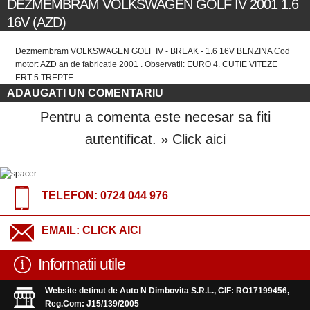
DEZMEMBRAM VOLKSWAGEN GOLF IV 2001 1.6
16V (AZD)
Dezmembram VOLKSWAGEN GOLF IV - BREAK - 1.6 16V BENZINA Cod
motor: AZD an de fabricatie 2001 . Observatii: EURO 4. CUTIE VITEZE
ERT 5 TREPTE.
ADAUGATI UN COMENTARIU
Pentru a comenta este necesar sa fiti
autentificat.
» Click aici
TELEFON:
0724 044 976
EMAIL:
CLICK AICI
Informatii utile
Website detinut de Auto N Dimbovita S.R.L., CIF: RO17199456,
Reg.Com: J15/139/2005