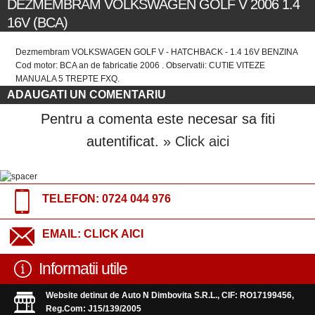
DEZMEMBRAM VOLKSWAGEN GOLF V 2006 1.4
16V (BCA)
Dezmembram VOLKSWAGEN GOLF V - HATCHBACK - 1.4 16V BENZINA
Cod motor: BCA an de fabricatie 2006 . Observatii: CUTIE VITEZE
MANUALA 5 TREPTE FXQ.
ADAUGATI UN COMENTARIU
Pentru a comenta este necesar sa fiti
autentificat.
» Click aici
TELEFON:
0724 044 976
EMAIL:
CLICK AICI
Informatii utile
Website detinut de Auto N Dimbovita S.R.L., CIF: RO17199456,
Reg.Com: J15/139/2005