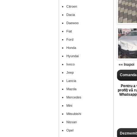
Citroen
Dacia
Daewoo
Fiat
Ford
Honda
Hyundai
Iveco
«« Inapoi
Jeep
Comanda 
Lancia
Pentru a v
Mazda
profil) vă 
Whatsapp),
Mercedes
Mini
Mitsubishi
Nissan
Opel
Dezmembr