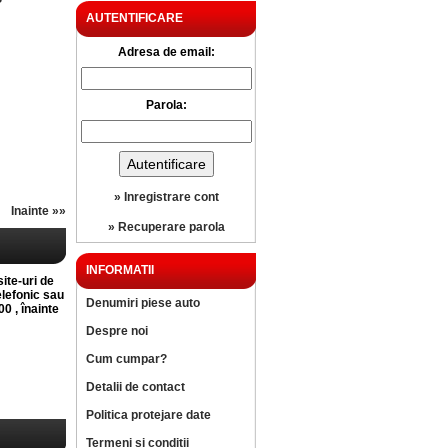
?
AUTENTIFICARE
Adresa de email:
Parola:
» Inregistrare cont
Inainte »»
» Recuperare parola
INFORMATII
site-uri de
elefonic sau
Denumiri piese auto
0 , înainte
Despre noi
Cum cumpar?
Detalii de contact
Politica protejare date
Termeni si conditii