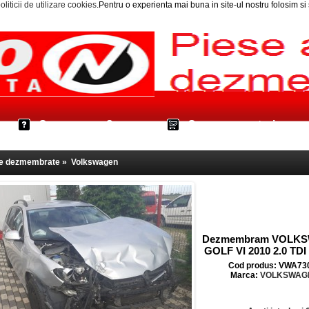
oliticii de utilizare cookies
.Pentru o experienta mai buna in site-ul nostru folosim s
Cum cumpar?
Cos cumparaturi
le dezmembrate
»
Volkswagen
Dezmembram VOLK
GOLF VI 2010 2.0 TDI
Cod produs: VWA73
Marca:
VOLKSWAG