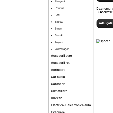
Peugeot
Renault
Dezmembram
. Observat
Seat
Skoda
Adaugati 
Smart
Suzuki
Toyota
Volkswagen
Accesorii auto
Accesorii roti
Aprindere
Car audio
Caroserie
Climatizare
Directie
Electrica & electronica auto
Evacuare