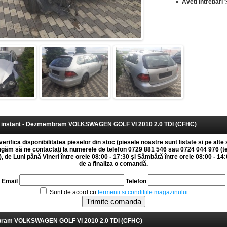
»
Aveti intrebari 
instant - Dezmembram VOLKSWAGEN GOLF VI 2010 2.0 TDI (CFHC)
erifica disponibilitatea pieselor din stoc (piesele noastre sunt listate si pe alte 
rugăm să ne contactați la numerele de telefon 0729 881 546 sau 0724 044 976 (t
 de Luni până Vineri între orele 08:00 - 17:30 și Sâmbătă între orele 08:00 - 14:0
de a finaliza o comandă.
Email
Telefon
Sunt de acord cu
termenii si conditiile magazinului
.
am VOLKSWAGEN GOLF VI 2010 2.0 TDI (CFHC)