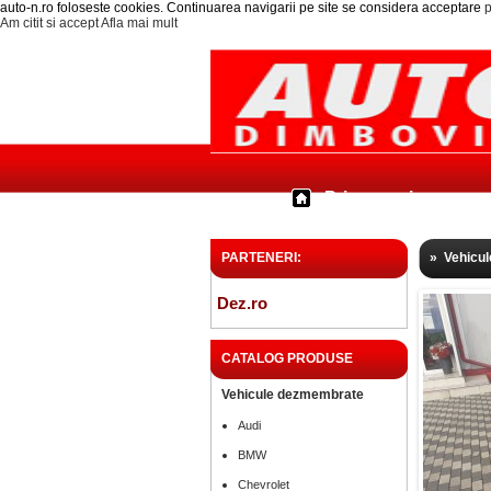
auto-n.ro foloseste cookies. Continuarea navigarii pe site se considera acceptare
p
Am citit si accept
Afla mai mult
Prima pagina
PARTENERI:
»
Vehicu
Dez.ro
CATALOG PRODUSE
Vehicule dezmembrate
Audi
BMW
Chevrolet