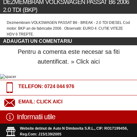
DEZMEMBRAM VOLKSWAGEN PASSAT B6 2006
2.0 TDI (BKP)
Dezmembram VOLKSWAGEN PASSAT B6 - BREAK - 2.0 TDI DIESEL Cod
motor: BKP an de fabricatie 2006 . Observatii: EURO 4. CUTIE VITEZE
HDV 6 TREPTE.
ADAUGATI UN COMENTARIU
Pentru a comenta este necesar sa fiti
autentificat.
» Click aici
TELEFON:
0724 044 976
EMAIL:
CLICK AICI
Informatii utile
Website detinut de Auto N Dimbovita S.R.L., CIF: RO17199456,
Reg.Com: J15/139/2005