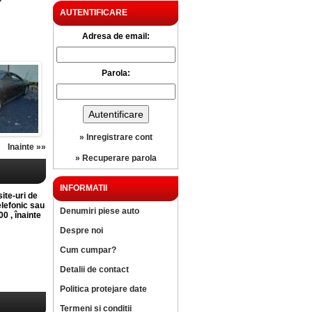
?
AUTENTIFICARE
Adresa de email:
Parola:
» Inregistrare cont
Inainte »»
» Recuperare parola
INFORMATII
site-uri de
elefonic sau
Denumiri piese auto
0 , înainte
Despre noi
Cum cumpar?
Detalii de contact
Politica protejare date
Termeni si conditii