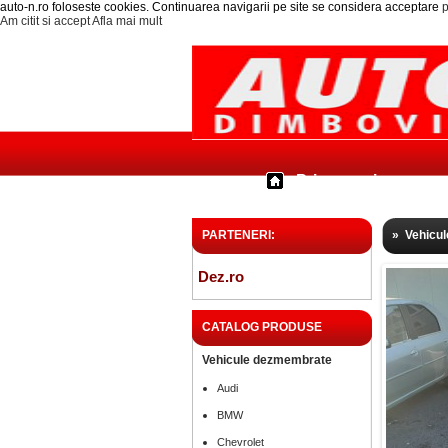
auto-n.ro foloseste cookies. Continuarea navigarii pe site se considera acceptare
p
Am citit si accept
Afla mai mult
Prima pagina
PARTENERI:
»
Vehicu
Dez.ro
CATALOG PRODUSE
Vehicule dezmembrate
Audi
BMW
Chevrolet