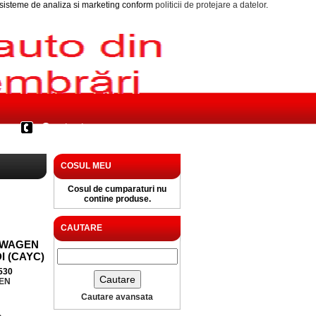
i sisteme de analiza si marketing conform
politicii de protejare a datelor
.
Contact
COSUL MEU
Cosul de cumparaturi nu
contine produse.
CAUTARE
SWAGEN
DI (CAYC)
530
EN
Cautare avansata