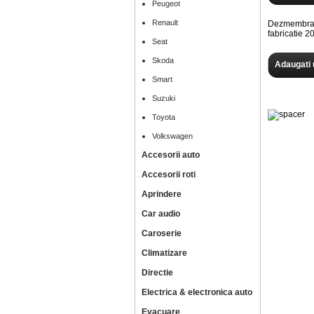
Peugeot
Renault
Dezmembram
fabricatie
Seat
Skoda
Adaugati 
Smart
Suzuki
Toyota
Volkswagen
Accesorii auto
Accesorii roti
Aprindere
Car audio
Caroserie
Climatizare
Directie
Electrica & electronica auto
Evacuare