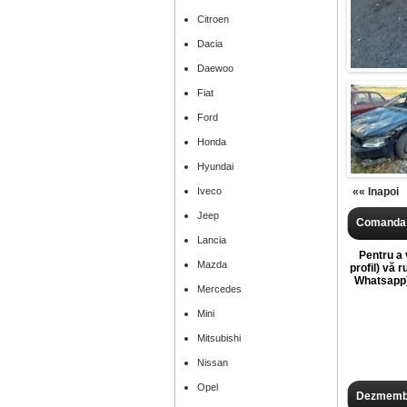
Citroen
Dacia
Daewoo
Fiat
Ford
Honda
Hyundai
Iveco
«« Inapoi
Jeep
Comanda 
Lancia
Pentru a v
Mazda
profil) vă 
Whatsapp),
Mercedes
Mini
Mitsubishi
Nissan
Opel
Dezmembr