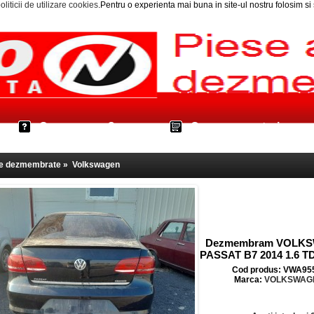
oliticii de utilizare cookies
.Pentru o experienta mai buna in site-ul nostru folosim s
Cum cumpar?
Cos cumparaturi
le dezmembrate
»
Volkswagen
Dezmembram VOLK
PASSAT B7 2014 1.6 T
Cod produs: VWA95
Marca:
VOLKSWAG