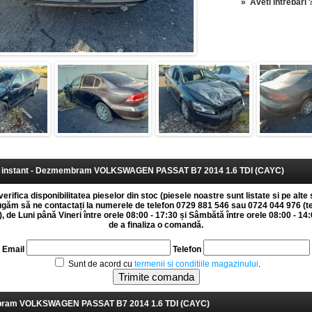
»
Aveti intrebari 
instant - Dezmembram VOLKSWAGEN PASSAT B7 2014 1.6 TDI (CAYC)
erifica disponibilitatea pieselor din stoc (piesele noastre sunt listate si pe alte 
rugăm să ne contactați la numerele de telefon 0729 881 546 sau 0724 044 976 (t
 de Luni până Vineri între orele 08:00 - 17:30 și Sâmbătă între orele 08:00 - 14:0
de a finaliza o comandă.
Email
Telefon
Sunt de acord cu
termenii si conditiile magazinului
.
am VOLKSWAGEN PASSAT B7 2014 1.6 TDI (CAYC)